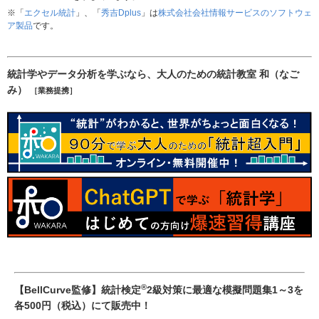
※「
エクセル統計
」、「
秀吉Dplus
」は
株式会社会社情報サービスのソフトウェ
ア製品
です。
統計学やデータ分析を学ぶなら、大人のための統計教室 和（なご
み）
［業務提携］
®
【BellCurve監修】統計検定
2級対策に最適な模擬問題集1～3を
各500円（税込）にて販売中！