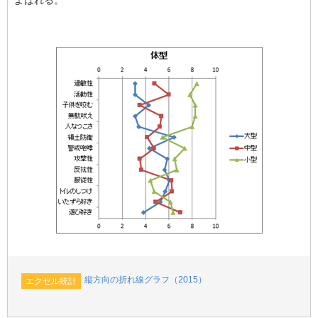
b
o
o
k
縦方向の折れ線グラフ（2015）
エクセル統計