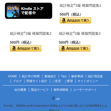
®
統計検定
2級 模擬問題集1
500円（税込）
®
®
統計検定
2級 模擬問題集2
統計検定
2級 模擬問題集3
500円（税込）
500円（税込）
HOME
統計学の時間
書籍紹介
Tips
解析事例
統計用語集
ブログ
関連サイト紹介
ご意見・ご要望
サイトポリシー
会社概要
製品サービス
無料体験版
ユーザーサポート
Excelは、米国Microsoft Corporationの米国およびその他の国における登録商標または
商標です。