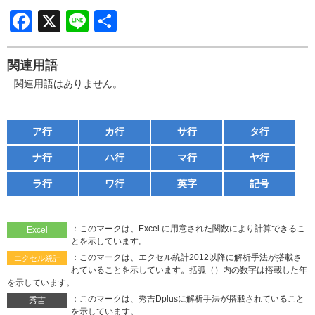
F
X
Li
共
a
n
有
c
e
関連用語
e
関連用語はありません。
b
o
ア行
カ行
サ行
タ行
o
ナ行
ハ行
マ行
ヤ行
k
ラ行
ワ行
英字
記号
：このマークは、Excel に用意された関数により計算できるこ
Excel
とを示しています。
：このマークは、エクセル統計2012以降に解析手法が搭載さ
エクセル統計
れていることを示しています。括弧（）内の数字は搭載した年
を示しています。
：このマークは、秀吉Dplusに解析手法が搭載されていること
秀吉
を示しています。