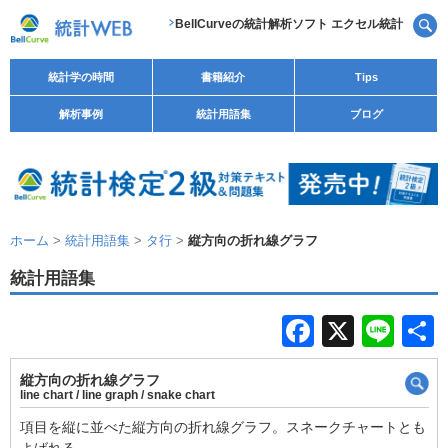
BellCurveの統計解析ソフト エクセル統計
統計学の時間
書籍紹介
Tips
解析事例
統計用語集
ブログ
ホーム
>
統計用語集
>
タ行
>
縦方向の折れ線グラフ
統計用語集
F
X
Li
a
n
縦方向の折れ線グラフ
c
e
line chart / line graph / snake chart
e
項目を縦に並べた縦方向の折れ線グラフ。スネークチャートとも
よばれる。