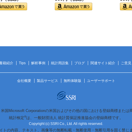
書籍紹介
Tips
解析事例
統計用語集
ブログ
関連サイト紹介
ご意見
会社概要
製品サービス
無料体験版
ユーザーサポート
は、米国Microsoft Corporationの米国およびその他の国における登録商標また
®
統計検定
は、一般財団法人 統計質保証推進協会の登録商標です。
Copyright (c) SSRI Co., Ltd. All rights reserved.
イトの内容、テキスト、画像等の無断転載・無断使用・無断引用を固く禁じ