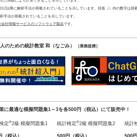
用意された関数により計算できることを示しています。
012以降に解析手法が搭載されていることを示しています。括弧（）内の数字は搭
に解析手法が搭載されていることを示しています。
社会社情報サービスのソフトウェア製品
です。
人のための統計教室 和（なごみ）
［業務提携］
対策に最適な模擬問題集1～3を各500円（税込）にて販売中！
®
®
検定
2級 模擬問題集1
統計検定
2級 模擬問題集2
統計
0円（税込）
500円（税込）
500