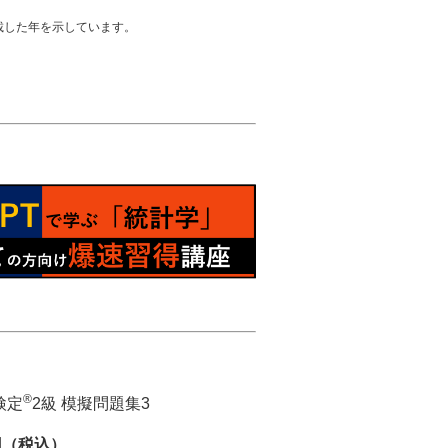
載した年を示しています。
®
検定
2級 模擬問題集3
円（税込）