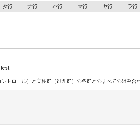
タ行
ナ行
ハ行
マ行
ヤ行
ラ行
test
コントロール）と実験群（処理群）の各群とのすべての組み合
較