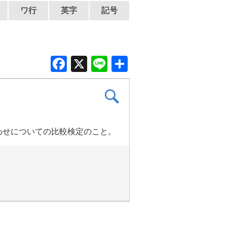
ワ行
英字
記号
F
X
Li
共
a
n
有
c
e
e
b
わせについての比較検定のこと。
o
o
k