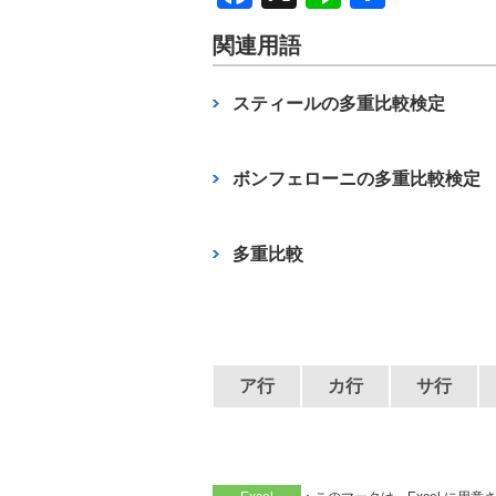
a
n
有
関連用語
c
e
e
スティールの多重比較検定
b
o
ボンフェローニの多重比較検定
o
k
多重比較
ア行
カ行
サ行