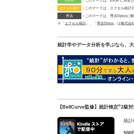
Excel
：このマークは、Excel に
：このマークは、エクセル統計2
エクセル統計
秀吉
：このマークは、秀吉Dplus
※「
エクセル統計
」、「
秀吉Dplus
」は
株式会
統計学やデータ分析を学ぶなら、大
®
【BellCurve監修】統計検定
2級
統計
50