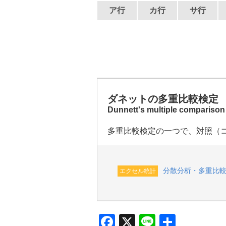
ア行
カ行
サ行
ダネットの多重比較検定
Dunnett's multiple comparison 
多重比較検定の一つで、対照（
分散分析・多重比
エクセル統計
F
X
Li
共