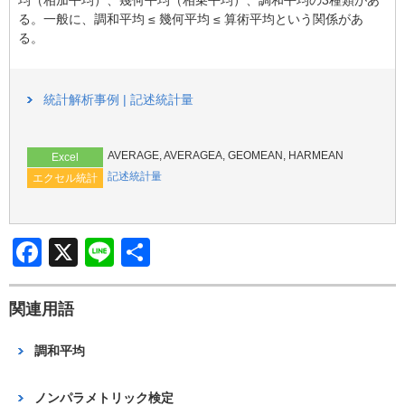
b
る。一般に、調和平均 ≤ 幾何平均 ≤ 算術平均という関係があ
o
る。
o
k
統計解析事例 | 記述統計量
AVERAGE, AVERAGEA, GEOMEAN, HARMEAN
Excel
記述統計量
エクセル統計
F
X
Li
共
a
n
有
c
e
関連用語
e
調和平均
b
o
ノンパラメトリック検定