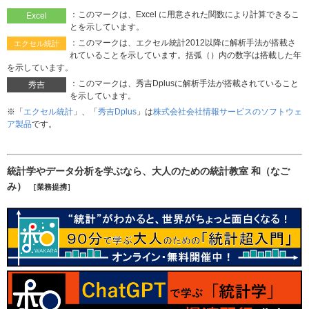
：このマークは、Excel に用意された関数により計算できるこ
Excel
とを示しています。
：このマークは、エクセル統計2012以降に解析手法が搭載さ
エクセル統計
れていることを示しています。括弧（）内の数字は搭載した年
を示しています。
：このマークは、秀吉Dplusに解析手法が搭載されていること
秀吉
を示しています。
※「
エクセル統計
」、「
秀吉Dplus
」は
株式会社会社情報サービスのソフトウェ
ア製品
です。
統計学やデータ分析を学ぶなら、大人のための統計教室 和（なご
み）
［業務提携］