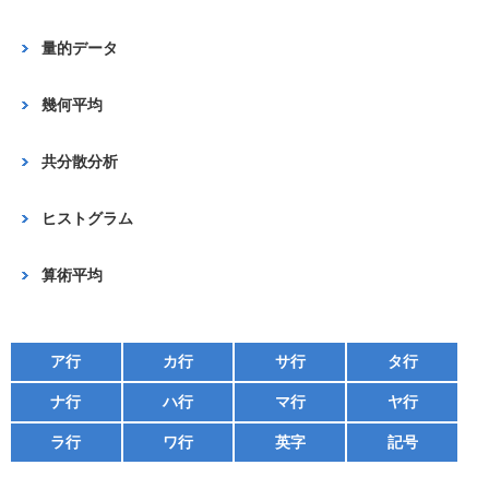
o
量的データ
k
幾何平均
共分散分析
ヒストグラム
算術平均
ア行
カ行
サ行
タ行
ナ行
ハ行
マ行
ヤ行
ラ行
ワ行
英字
記号