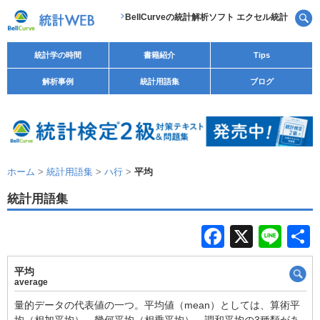
BellCurveの統計解析ソフト エクセル統計
統計学の時間
書籍紹介
Tips
解析事例
統計用語集
ブログ
ホーム
>
統計用語集
>
ハ行
>
平均
統計用語集
F
X
Li
a
n
平均
c
e
average
e
量的データの代表値の一つ。平均値（mean）としては、算術平
均（相加平均）、幾何平均（相乗平均）、調和平均の3種類があ