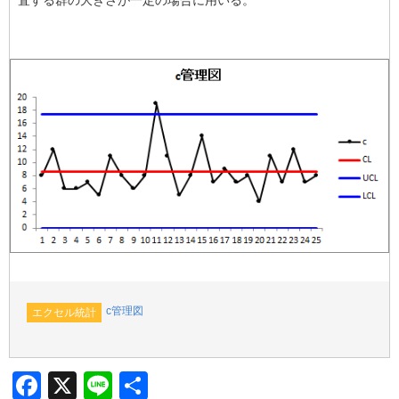
b
o
o
k
c管理図
エクセル統計
F
X
Li
共