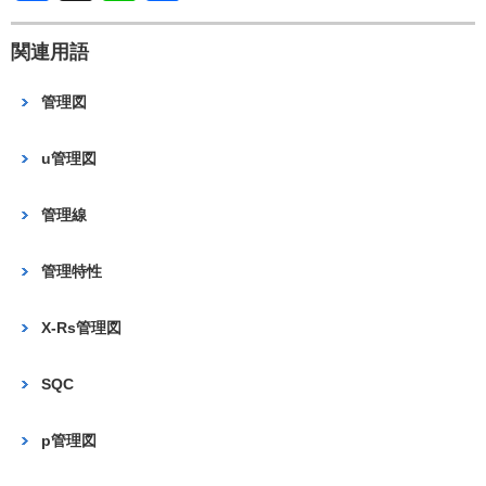
a
n
有
c
e
関連用語
e
管理図
b
o
u管理図
o
管理線
k
管理特性
X-Rs管理図
SQC
p管理図