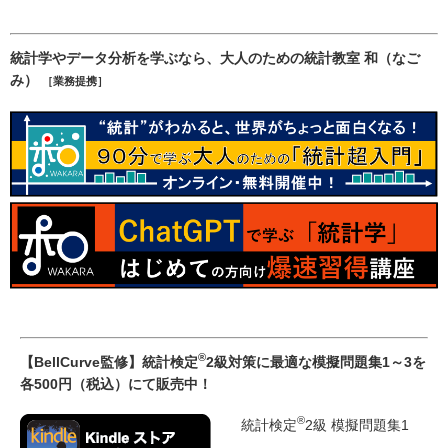
統計学やデータ分析を学ぶなら、大人のための統計教室 和（なご
み）
［業務提携］
®
【BellCurve監修】統計検定
2級対策に最適な模擬問題集1～3を
各500円（税込）にて販売中！
®
統計検定
2級 模擬問題集1