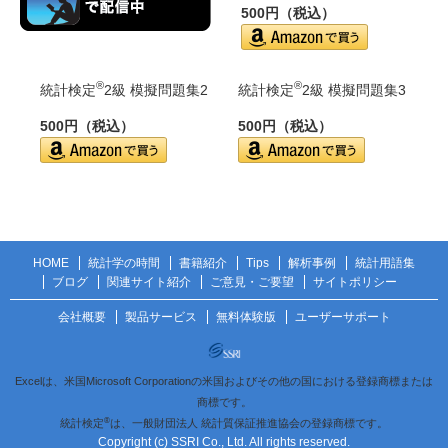
500円（税込）
®
®
統計検定
2級 模擬問題集2
統計検定
2級 模擬問題集3
500円（税込）
500円（税込）
HOME
統計学の時間
書籍紹介
Tips
解析事例
統計用語集
ブログ
関連サイト紹介
ご意見・ご要望
サイトポリシー
会社概要
製品サービス
無料体験版
ユーザーサポート
Excelは、米国Microsoft Corporationの米国およびその他の国における登録商標または
商標です。
®
統計検定
は、一般財団法人 統計質保証推進協会の登録商標です。
Copyright (c) SSRI Co., Ltd. All rights reserved.