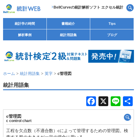
BellCurveの統計解析ソフト エクセル統計
統計学の時間
書籍紹介
Tips
解析事例
統計用語集
ブログ
ホーム
>
統計用語集
>
英字
>
c管理図
統計用語集
F
X
Li
a
n
c管理図
c
e
c control chart
e
工程を欠点数（不適合数）cによって管理するための管理図。検
査する群の大きさが一定の場合に用いる。