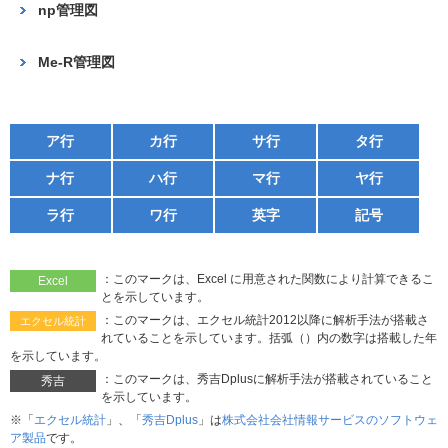
np管理図
Me-R管理図
ア行
カ行
サ行
タ行
ナ行
ハ行
マ行
ヤ行
ラ行
ワ行
英字
記号
：このマークは、Excel に用意された関数により計算できるこ
Excel
とを示しています。
：このマークは、エクセル統計2012以降に解析手法が搭載さ
エクセル統計
れていることを示しています。括弧（）内の数字は搭載した年
を示しています。
：このマークは、秀吉Dplusに解析手法が搭載されていること
秀吉
を示しています。
※「
エクセル統計
」、「
秀吉Dplus
」は
株式会社会社情報サービスのソフトウェ
ア製品
です。