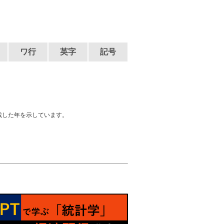
ワ行
英字
記号
載した年を示しています。