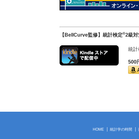
®
【BellCurve監修】統計検定
2級
統計
50
HOME
統計学の時間