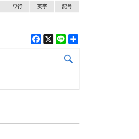
ワ行
英字
記号
F
X
Li
共
a
n
有
c
e
e
b
o
o
k