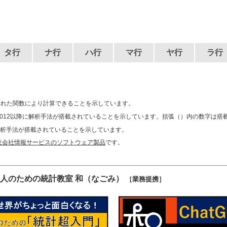
タ行
ナ行
ハ行
マ行
ヤ行
ラ行
用意された関数により計算できることを示しています。
012以降に解析手法が搭載されていることを示しています。括弧（）内の数字は搭
に解析手法が搭載されていることを示しています。
社会社情報サービスのソフトウェア製品
です。
人のための統計教室 和（なごみ）
［業務提携］