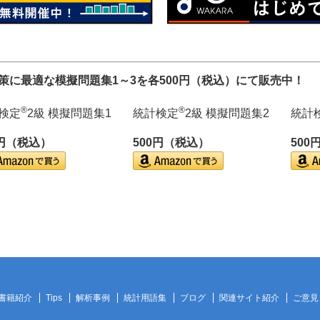
対策に最適な模擬問題集1～3を各500円（税込）にて販売中！
®
®
検定
2級 模擬問題集1
統計検定
2級 模擬問題集2
統計
0円（税込）
500円（税込）
500
書籍紹介
Tips
解析事例
統計用語集
ブログ
関連サイト紹介
ご意見