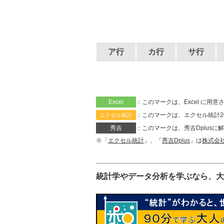
b
o
o
k
ア行
カ行
サ行
Excel
：このマークは、Excel に
：このマークは、エクセル統計2
エクセル統計
秀吉
：このマークは、秀吉Dplus
※「
エクセル統計
」、「
秀吉Dplus
」は
株式会
統計学やデータ分析を学ぶなら、大