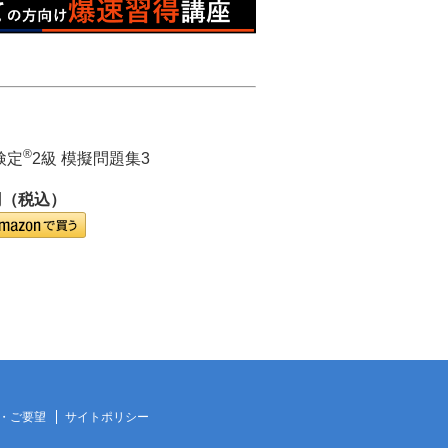
®
検定
2級 模擬問題集3
円（税込）
・ご要望
サイトポリシー