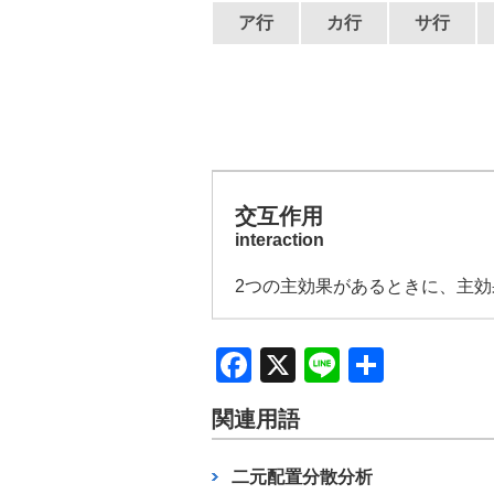
ア行
カ行
サ行
交互作用
interaction
2つの主効果があるときに、主
F
X
Li
共
a
n
有
関連用語
c
e
e
二元配置分散分析